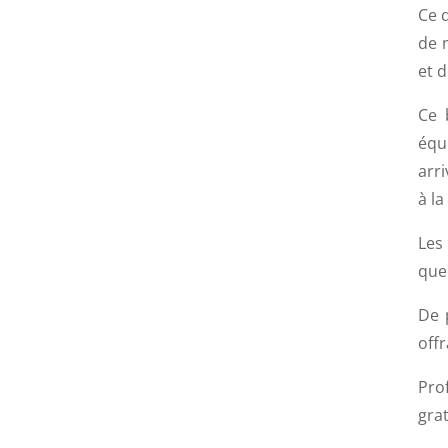
Ce q
de 
et 
Ce 
équ
arri
à la
Les
que
De 
offr
Pro
grat