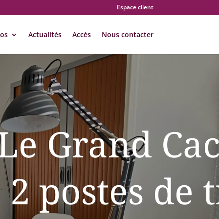
Espace client
pos
Actualités
Accès
Nous contacter
Le Grand Cac
 2 postes de t