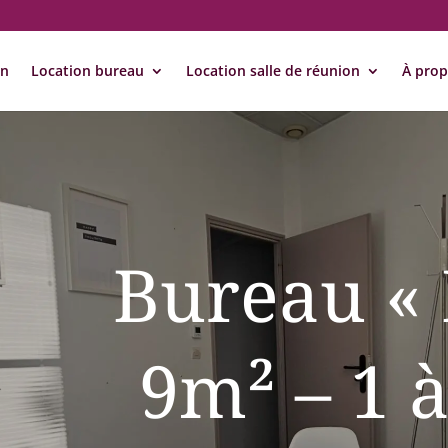
on
Location bureau
Location salle de réunion
À pro
Bureau « 
9m² – 1 à