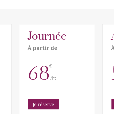
Journée
À partir de
À
68
€
/
ht
Je réserve