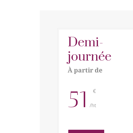
Demi-
journée
À partir de
51
€
/
ht