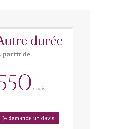
Autre durée
 partir de
550
€
/
mois
Je demande un devis