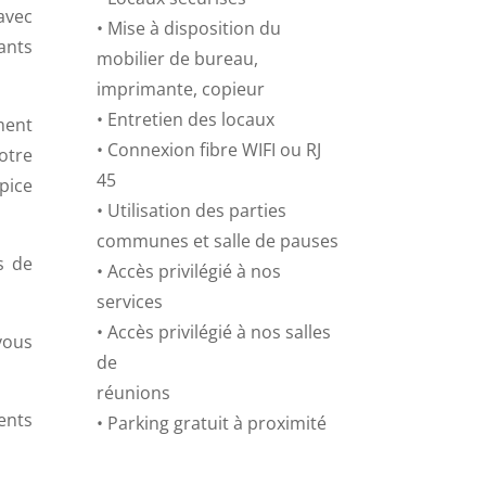
 avec
• Mise à disposition du
ants
mobilier de bureau,
imprimante, copieur
• Entretien des locaux
ment
• Connexion fibre WIFI ou RJ
otre
45
opice
• Utilisation des parties
communes et salle de pauses
s de
• Accès privilégié à nos
services
• Accès privilégié à nos salles
vous
de
réunions
ents
• Parking gratuit à proximité