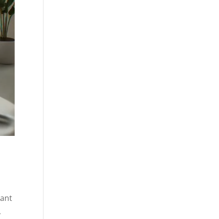
s
sant
,