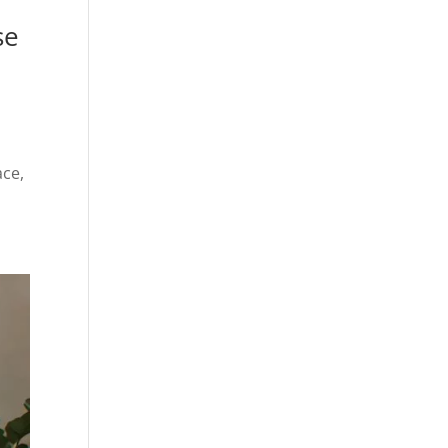
se
ace,