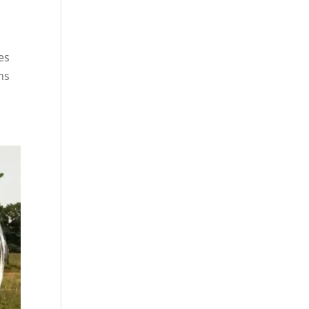
es
ns