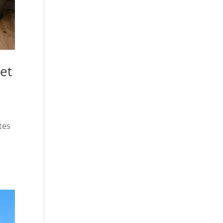
et
tes