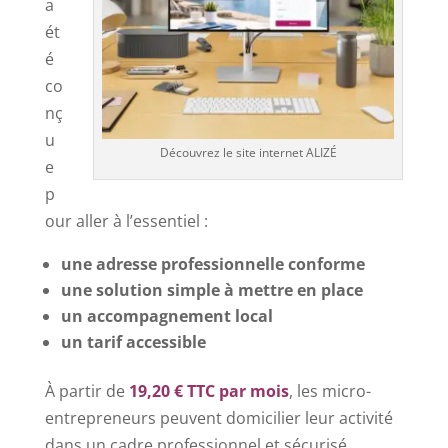
a
ét
é
co
nç
u
Découvrez le site internet ALIZÉ
e
p
our aller à l’essentiel :
une adresse professionnelle conforme
une solution simple à mettre en place
un accompagnement local
un tarif accessible
À partir de
19,20 € TTC par mois
, les micro-
entrepreneurs peuvent domicilier leur activité
dans un cadre professionnel et sécurisé.