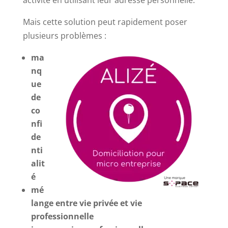
activité en utilisant leur adresse personnelle.
Mais cette solution peut rapidement poser
plusieurs problèmes :
ma
nq
ue
de
co
nfi
de
nti
alit
é
mé
lange entre vie privée et vie
professionnelle