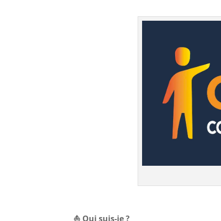
⛵ Qui suis-je ?