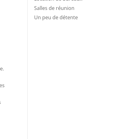
Salles de réunion
Un peu de détente
e.
les
s