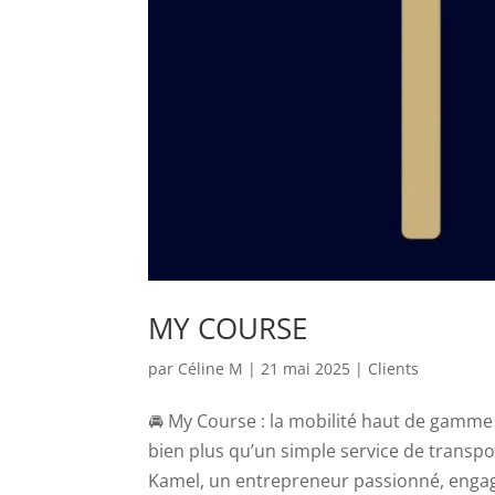
MY COURSE
par
Céline M
|
21 mai 2025
|
Clients
🚘 My Course : la mobilité haut de gamm
bien plus qu’un simple service de transport
Kamel, un entrepreneur passionné, engag