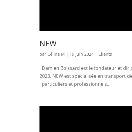
NEW
par
Céline M
|
19 juin 2024
|
Clients
Damien Boissard est le fondateur et diri
2023, NEW est spécialisée en transport d
: particuliers et professionnels....