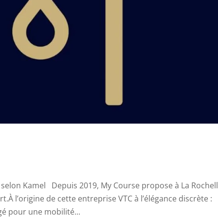
e selon Kamel Depuis 2019, My Course propose à La Rochel
.À l’origine de cette entreprise VTC à l’élégance discrète :
é pour une mobilité...